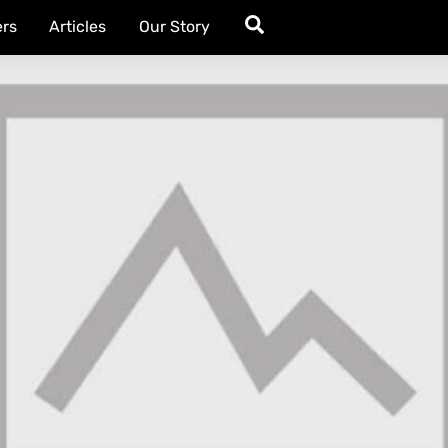
Search
rs
Articles
Our Story