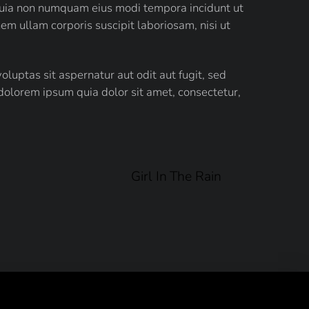
 quia non numquam eius modi tempora incidunt ut
 ullam corporis suscipit laboriosam, nisi ut
luptas sit aspernatur aut odit aut fugit, sed
dolorem ipsum quia dolor sit amet, consectetur,
Girl In The Rain