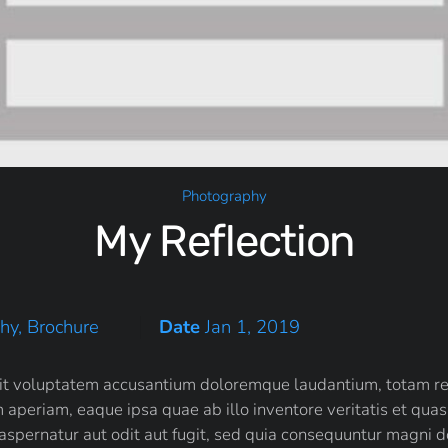
Photography
My Reflection
y, Brochure
Date
Jan 1, 2019
r sit voluptatem accusantium doloremque laudantium, totam r
eriam, eaque ipsa quae ab illo inventore veritatis et quasi 
spernatur aut odit aut fugit, sed quia consequuntur magni d