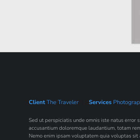
Client
The Traveler
Services
Photograph
Sed ut perspiciatis unde omnis iste natus erro
accusantium doloremque laudantium, totam rem ap
Nemo enim ipsam voluptatem quia voluptas sit a