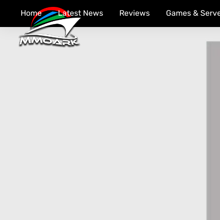
Skip
Home
Latest News
Reviews
Games & Serve
to
content