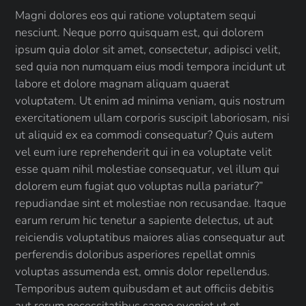
Magni dolores eos qui ratione voluptatem sequi
nesciunt. Neque porro quisquam est, qui dolorem
ipsum quia dolor sit amet, consectetur, adipisci velit,
sed quia non numquam eius modi tempora incidunt ut
labore et dolore magnam aliquam quaerat
voluptatem. Ut enim ad minima veniam, quis nostrum
exercitationem ullam corporis suscipit laboriosam, nisi
ut aliquid ex ea commodi consequatur? Quis autem
vel eum iure reprehenderit qui in ea voluptate velit
esse quam nihil molestiae consequatur, vel illum qui
dolorem eum fugiat quo voluptas nulla pariatur?”
repudiandae sint et molestiae non recusandae. Itaque
earum rerum hic tenetur a sapiente delectus, ut aut
reiciendis voluptatibus maiores alias consequatur aut
perferendis doloribus asperiores repellat omnis
voluptas assumenda est, omnis dolor repellendus.
Temporibus autem quibusdam et aut officiis debitis
aut rerum necessitatibus saepe eveniet ut et