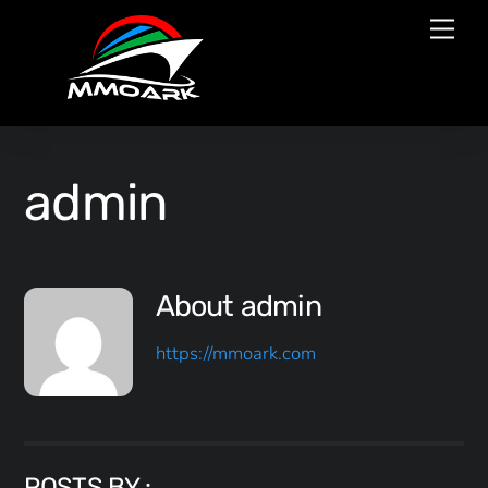
Skip
Men
to
content
admin
About
admin
https://mmoark.com
POSTS BY :