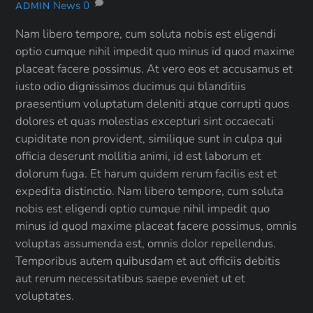
News
0
ADMIN
Nam libero tempore, cum soluta nobis est eligendi
optio cumque nihil impedit quo minus id quod maxime
placeat facere possimus. At vero eos et accusamus et
iusto odio dignissimos ducimus qui blanditiis
praesentium voluptatum deleniti atque corrupti quos
dolores et quas molestias excepturi sint occaecati
cupiditate non provident, similique sunt in culpa qui
officia deserunt mollitia animi, id est laborum et
dolorum fuga. Et harum quidem rerum facilis est et
expedita distinctio. Nam libero tempore, cum soluta
nobis est eligendi optio cumque nihil impedit quo
minus id quod maxime placeat facere possimus, omnis
voluptas assumenda est, omnis dolor repellendus.
Temporibus autem quibusdam et aut officiis debitis
aut rerum necessitatibus saepe eveniet ut et
voluptates.