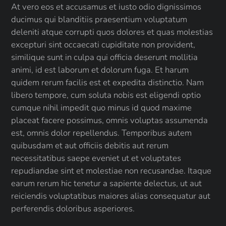
At vero eos et accusamus et iusto odio dignissimos
ducimus qui blanditiis praesentium voluptatum
deleniti atque corrupti quos dolores et quas molestias
excepturi sint occaecati cupiditate non provident,
similique sunt in culpa qui officia deserunt mollitia
animi, id est laborum et dolorum fuga. Et harum
quidem rerum facilis est et expedita distinctio. Nam
libero tempore, cum soluta nobis est eligendi optio
cumque nihil impedit quo minus id quod maxime
placeat facere possimus, omnis voluptas assumenda
est, omnis dolor repellendus. Temporibus autem
quibusdam et aut officiis debitis aut rerum
necessitatibus saepe eveniet ut et voluptates
repudiandae sint et molestiae non recusandae. Itaque
earum rerum hic tenetur a sapiente delectus, ut aut
reiciendis voluptatibus maiores alias consequatur aut
perferendis doloribus asperiores.