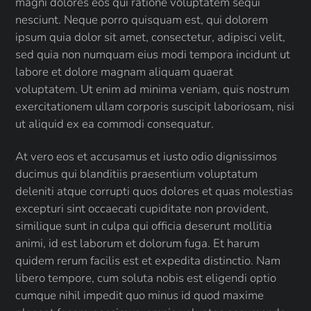
magni dolores eos qui ratione voluptatem sequi
nesciunt. Neque porro quisquam est, qui dolorem
ipsum quia dolor sit amet, consectetur, adipisci velit,
sed quia non numquam eius modi tempora incidunt ut
labore et dolore magnam aliquam quaerat
voluptatem. Ut enim ad minima veniam, quis nostrum
exercitationem ullam corporis suscipit laboriosam, nisi
ut aliquid ex ea commodi consequatur.
At vero eos et accusamus et iusto odio dignissimos
ducimus qui blanditiis praesentium voluptatum
deleniti atque corrupti quos dolores et quas molestias
excepturi sint occaecati cupiditate non provident,
similique sunt in culpa qui officia deserunt mollitia
animi, id est laborum et dolorum fuga. Et harum
quidem rerum facilis est et expedita distinctio. Nam
libero tempore, cum soluta nobis est eligendi optio
cumque nihil impedit quo minus id quod maxime