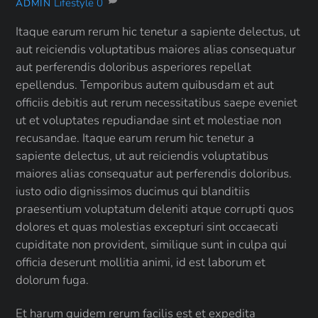
Lifestyle
0
ADMIN
Itaque earum rerum hic tenetur a sapiente delectus, ut
aut reiciendis voluptatibus maiores alias consequatur
aut perferendis doloribus asperiores repellat
epellendus. Temporibus autem quibusdam et aut
officiis debitis aut rerum necessitatibus saepe eveniet
ut et voluptates repudiandae sint et molestiae non
recusandae. Itaque earum rerum hic tenetur a
sapiente delectus, ut aut reiciendis voluptatibus
maiores alias consequatur aut perferendis doloribus.
iusto odio dignissimos ducimus qui blanditiis
praesentium voluptatum deleniti atque corrupti quos
dolores et quas molestias excepturi sint occaecati
cupiditate non provident, similique sunt in culpa qui
officia deserunt mollitia animi, id est laborum et
dolorum fuga.
Et harum quidem rerum facilis est et expedita