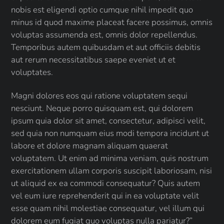
nobis est eligendi optio cumque nihil impedit quo
minus id quod maxime placeat facere possimus, omnis
voluptas assumenda est, omnis dolor repellendus.
Temporibus autem quibusdam et aut officiis debitis
aut rerum necessitatibus saepe eveniet ut et
voluptates.
Magni dolores eos qui ratione voluptatem sequi
nesciunt. Neque porro quisquam est, qui dolorem
ipsum quia dolor sit amet, consectetur, adipisci velit,
sed quia non numquam eius modi tempora incidunt ut
labore et dolore magnam aliquam quaerat
voluptatem. Ut enim ad minima veniam, quis nostrum
exercitationem ullam corporis suscipit laboriosam, nisi
ut aliquid ex ea commodi consequatur? Quis autem
vel eum iure reprehenderit qui in ea voluptate velit
esse quam nihil molestiae consequatur, vel illum qui
dolorem eum fugiat quo voluptas nulla pariatur?”